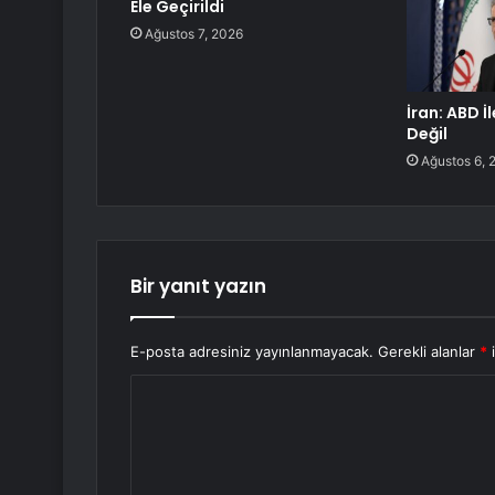
Ele Geçirildi
Ağustos 7, 2026
İran: ABD İ
Değil
Ağustos 6, 
Bir yanıt yazın
E-posta adresiniz yayınlanmayacak.
Gerekli alanlar
*
i
Y
o
r
u