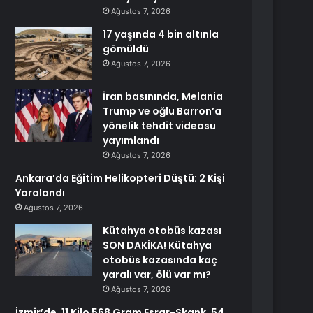
Ağustos 7, 2026
17 yaşında 4 bin altınla
gömüldü
Ağustos 7, 2026
İran basınında, Melania
Trump ve oğlu Barron’a
yönelik tehdit videosu
yayımlandı
Ağustos 7, 2026
Ankara’da Eğitim Helikopteri Düştü: 2 Kişi
Yaralandı
Ağustos 7, 2026
Kütahya otobüs kazası
SON DAKİKA! Kütahya
otobüs kazasında kaç
yaralı var, ölü var mı?
Ağustos 7, 2026
İzmir’de, 11 Kilo 568 Gram Esrar-Skank, 54