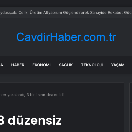
klığı sona erdi: Almanya o ülkelerin safına katılmaya hazırlanıyor
FA
HABER
EKONOMI
SAĞLIK
TEKNOLOJI
YAŞAM
 yakalandı, 3 bini sınır dışı edildi
3 düzensiz