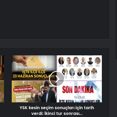
YSK kesin seçim sonuçları için tarih
verdi: İkinci tur sonrası...