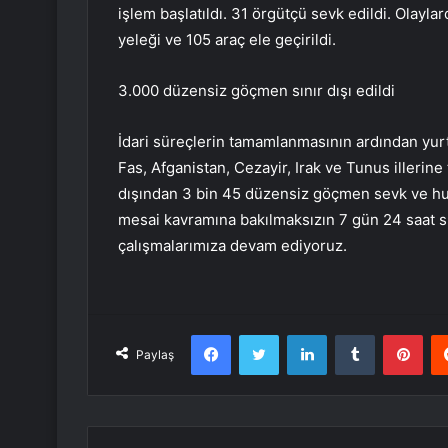
işlem başlatıldı. 31 örgütçü sevk edildi. Olayla
yeleği ve 105 araç ele geçirildi.
3.000 düzensiz göçmen sınır dışı edildi
İdari süreçlerin tamamlanmasının ardından yurt iç
Fas, Afganistan, Cezayir, Irak ve Tunus illerine
dışından 3 bin 45 düzensiz göçmen sevk ve hud
mesai kavramına bakılmaksızın 7 gün 24 saat s
çalışmalarımıza devam ediyoruz.
Facebook
Twitter
LinkedIn
Tumblr
Pint
Paylaş