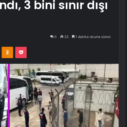
, 3 bini sınır dışı
0
23
1 dakika okuma süresi
VKontakte
Odnoklassniki
Pocket