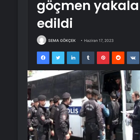
göçmen yakalandı
edildi
SEMA GÖKÇEK
Haziran 17, 2023
Facebook
Twitter
LinkedIn
Tumblr
Pinterest
Reddit