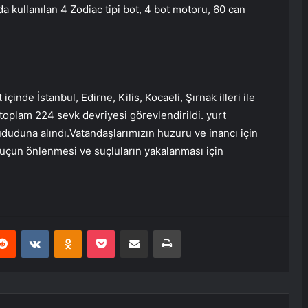
rda kullanılan 4 Zodiac tipi bot, 4 bot motoru, 60 can
inde İstanbul, Edirne, Kilis, Kocaeli, Şırnak illeri ile
 toplam 224 sevk devriyesi görevlendirildi. yurt
uduna alındı.Vatandaşlarımızın huzuru ve inancı için
uçun önlenmesi ve suçluların yakalanması için
erest
Reddit
VKontakte
Odnoklassniki
Pocket
E-Posta ile paylaş
Yazdır