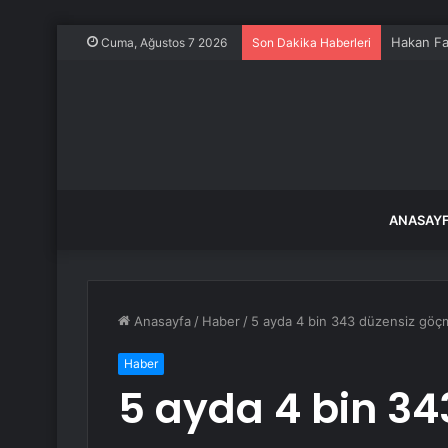
Uçak orta
Cuma, Ağustos 7 2026
Son Dakika Haberleri
ANASAY
Anasayfa
/
Haber
/
5 ayda 4 bin 343 düzensiz göçmen
Haber
5 ayda 4 bin 34