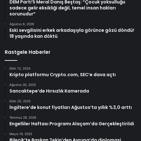
DEM Parti’li Meral Danış Beştaş: “Çocuk yoksulluğu
sadece gelir eksikliği değil, temel insan hakları
sorunudur”
Ağustos 9, 2026
Eski sevgilisini erkek arkadaşıyla görünce gözü döndü!
18 yaşında kan döktü
Rastgele Haberler
Ekim 12, 2024
Kripto platformu Crypto.com, SEC’e dava açtı
Ağustos 30, 2025
Sancaktepe’de Hırsızlık Kamerada
Ekim 25, 2025
İngiltere’de konut fiyatları Ağustos’ta yıllık %3,0 arttı
Temmuz 28, 2026
Engelliler Haftası Programı Alaçam’da Gerçekleştirildi
Mayıs 19, 2025
Bilecik’te Başkan Tekin’den Avrupa’da diplomasi